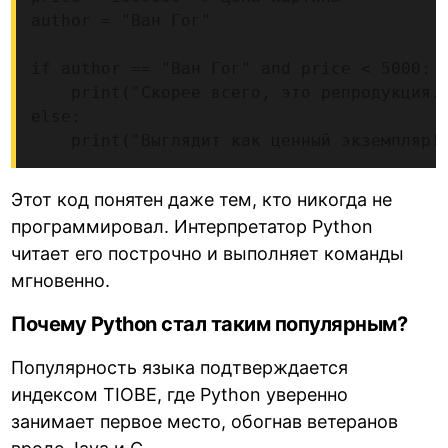
author = "Ван Гог"

if author == "Ван Гог" and price < 5000:

    print("Скорее всего, это репродукция."
else:

    print("Выглядит как ценный экземпляр!
Этот код понятен даже тем, кто никогда не
программировал. Интерпретатор Python
читает его построчно и выполняет команды
мгновенно.
Почему Python стал таким популярным?
Популярность языка подтверждается
индексом TIOBE, где Python уверенно
занимает первое место, обогнав ветеранов