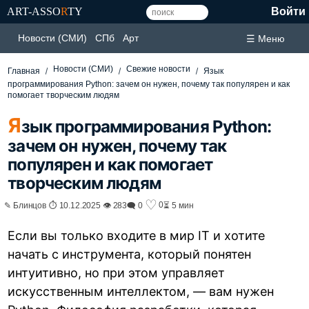
ART-ASSO
R
TY
Войти
Новости (СМИ)
СПб
Арт
☰ Меню
Новости (СМИ)
Свежие новости
Главная
Язык
программирования Python: зачем он нужен, почему так популярен и как
помогает творческим людям
Я
зык программирования Python:
зачем он нужен, почему так
популярен и как помогает
творческим людям
♡
0
✎ Блинцов ⏱ 10.12.2025 👁 283
🗨 0
⏳ 5 мин
Если вы только входите в мир IT и хотите
начать с инструмента, который понятен
интуитивно, но при этом управляет
искусственным интеллектом, — вам нужен