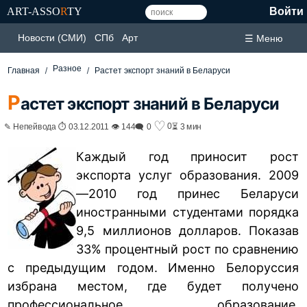
ART-ASSO
R
TY
Войти
Новости (СМИ)
СПб
Арт
☰ Меню
Разное
Главная
Растет экспорт знаний в Беларуси
Р
астет экспорт знаний в Беларуси
♡
0
✎ Непейвода ⏱ 03.12.2011 👁 144
🗨 0
⏳ 3 мин
Каждый год приносит рост
экспорта услуг образования. 2009
—2010 год принес Беларуси
иностранными студентами порядка
9,5 миллионов долларов. Показав
33% процентный рост по сравнению
с предыдущим годом. Именно Белоруссия
избрана местом, где будет получено
профессиональное образование,