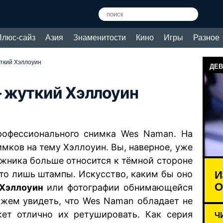
Плюс-сайз
Азия
Знаменитости
Кино
Игры
Разное
ткий Хэллоуин
ДЕВ
 жуткий Хэллоуин
рофессионального снимка Wes Naman. На
имков на тему Хэллоуин. Вы, наверное, уже
ожника больше относится к тёмной стороне
И
 это лишь штампы. Искусство, каким бы оно
О
Хэллоуин
или фотографии обнимающейся
ожем увидеть, что Wes Naman обладает не
жет отлично их ретушировать. Как серия
Ч