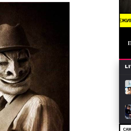
WS /// НОВОСТИ (СМИ) /// СВЕЖИЕ НОВОСТИ /// B
L
САМ