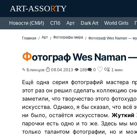
ART-ASSO
R
TY
Новости (СМИ)
СПб
Арт
Dark Art
World Girls
Арт
Фотографы мира
Главная
Фотограф Wes Naman — жу
Ф
отограф Wes Naman —
♡
0
✎ Блинцов ⏱ 08.04.2013 👁 188
🗨 0
⏳ 1 мин
Ещё одна серия фотографий мастера п
этот раз он решил сделать коллекцию сн
заметили, что творчество этого фотохуд
искусства. Однако, я бы сказал, что всё
ни было, остаётся искусством.
Жуткий 
парочки есть одно и то же. Здесь мы м
только талантом фотографии, но и мо