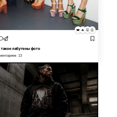
❤️
🔥
😮
👏
 такое лабутены фото
ментариев:
13