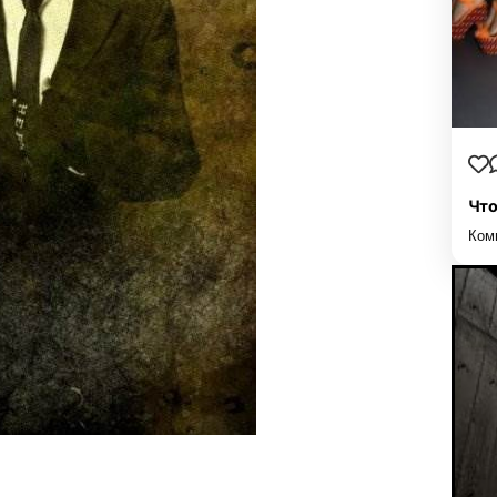
Что
Ком