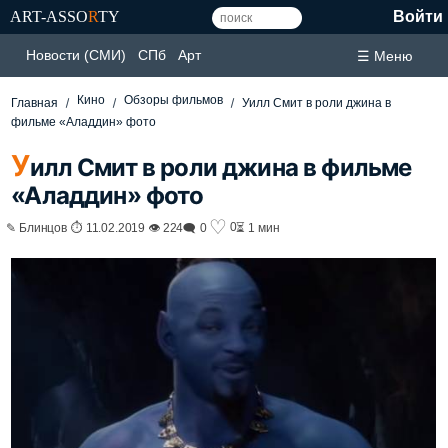
ART-ASSO
R
TY
Войти
Новости (СМИ)
СПб
Арт
☰ Меню
Кино
Обзоры фильмов
Главная
Уилл Смит в роли джина в
фильме «Аладдин» фото
У
илл Смит в роли джина в фильме
«Аладдин» фото
♡
0
✎ Блинцов ⏱ 11.02.2019 👁 224
🗨 0
⏳ 1 мин