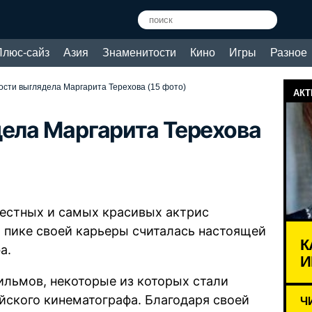
Плюс-сайз
Азия
Знаменитости
Кино
Игры
Разное
ости выглядела Маргарита Терехова (15 фото)
АКТ
дела Маргарита Терехова
вестных и самых красивых актрис
м пике своей карьеры считалась настоящей
К
а.
И
ильмов, некоторые из которых стали
йского кинематографа. Благодаря своей
Ч