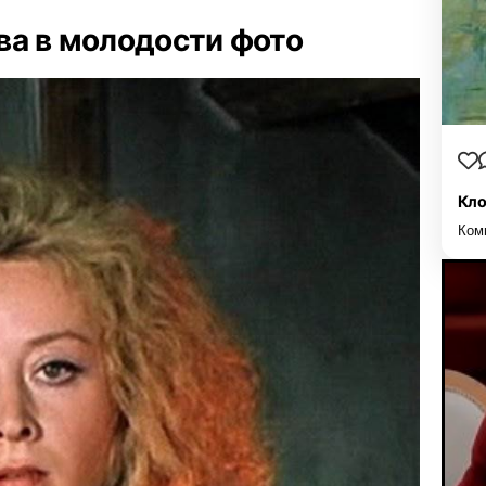
ва в молодости фото
Кло
Ком