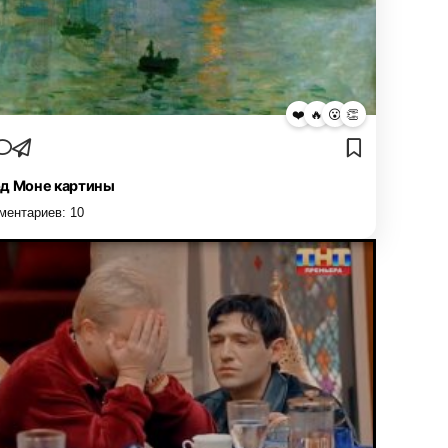
❤️
🔥
😮
👏
д Моне картины
ментариев:
10