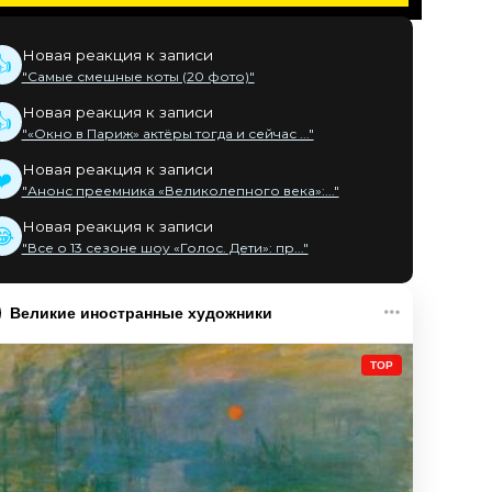
Новая реакция к записи
👍
"Самые смешные коты (20 фото)"
Новая реакция к записи
👍
"«Окно в Париж» актёры тогда и сейчас ..."
Новая реакция к записи
❤️
"Анонс преемника «Великолепного века»:..."
Новая реакция к записи
😂
"Все о 13 сезоне шоу «Голос. Дети»: пр..."
Великие иностранные художники
TOP