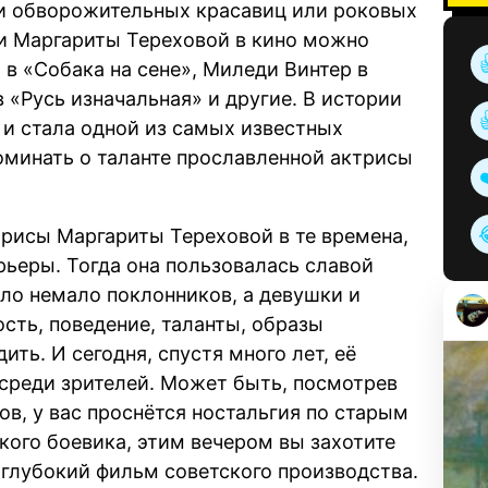
и обворожительных красавиц или роковых
и Маргариты Тереховой в кино можно
 в «Собака на сене», Миледи Винтер в
 «Русь изначальная» и другие. В истории
 и стала одной из самых известных
поминать о таланте прославленной актрисы
рисы Маргариты Тереховой в те времена,
рьеры. Тогда она пользовалась славой
ло немало поклонников, а девушки и
ть, поведение, таланты, образы
ить. И сегодня, спустя много лет, её
реди зрителей. Может быть, посмотрев
в, у вас проснётся ностальгия по старым
кого боевика, этим вечером вы захотите
глубокий фильм советского производства.