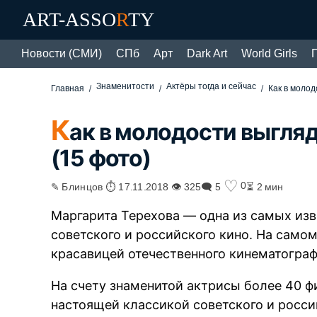
ART-ASSO
R
TY
Новости (СМИ)
СПб
Арт
Dark Art
World Girls
Знаменитости
Актёры тогда и сейчас
Главная
Как в молод
К
ак в молодости выгля
(15 фото)
♡
0
✎ Блинцов ⏱ 17.11.2018 👁 325
🗨 5
⏳ 2 мин
Маргарита Терехова — одна из самых из
советского и российского кино. На само
красавицей отечественного кинематограф
На счету знаменитой актрисы более 40 ф
настоящей классикой советского и росси