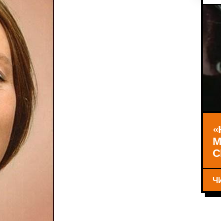
«
М
С
Ч