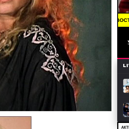
BREAKING NEWS /// НОВОСТИ (СМИ) /// СВЕЖИЕ 
L
АКТ