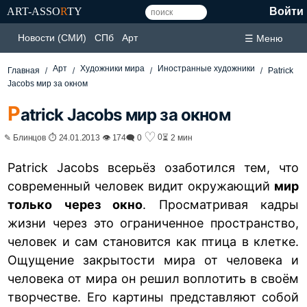
ART-ASSO
R
TY
Войти
Новости (СМИ)
СПб
Арт
☰ Меню
Арт
Художники мира
Иностранные художники
Главная
Patrick
Jacobs мир за окном
P
atrick Jacobs мир за окном
♡
0
✎ Блинцов ⏱ 24.01.2013 👁 174
🗨 0
⏳ 2 мин
Patrick Jacobs всерьёз озаботился тем, что
современный человек видит окружающий
мир
только через окно
. Просматривая кадры
жизни через это ограниченное пространство,
человек и сам становится как птица в клетке.
Ощущение закрытости мира от человека и
человека от мира он решил воплотить в своём
творчестве. Его картины представляют собой