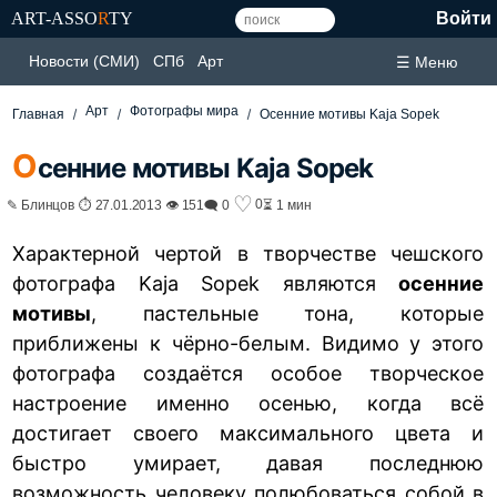
ART-ASSO
R
TY
Войти
Новости (СМИ)
СПб
Арт
☰ Меню
Арт
Фотографы мира
Главная
Осенние мотивы Kaja Sopek
О
сенние мотивы Kaja Sopek
♡
0
✎ Блинцов ⏱ 27.01.2013 👁 151
🗨 0
⏳ 1 мин
Характерной чертой в творчестве чешского
фотографа Kaja Sopek являются
осенние
мотивы
, пастельные тона, которые
приближены к чёрно-белым. Видимо у этого
фотографа создаётся особое творческое
настроение именно осенью, когда всё
достигает своего максимального цвета и
быстро умирает, давая последнюю
возможность человеку полюбоваться собой в