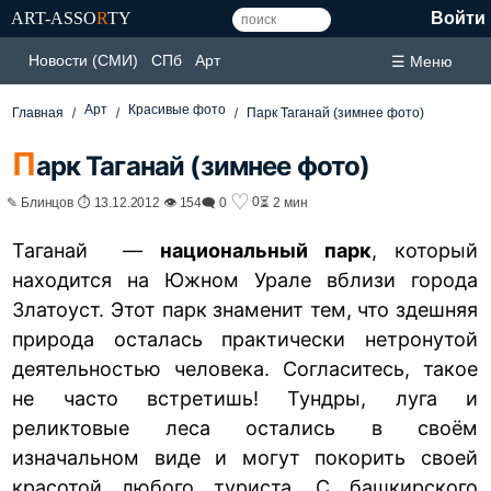
ART-ASSO
R
TY
Войти
Новости (СМИ)
СПб
Арт
☰ Меню
Арт
Красивые фото
Главная
Парк Таганай (зимнее фото)
П
арк Таганай (зимнее фото)
♡
0
✎ Блинцов ⏱ 13.12.2012 👁 154
🗨 0
⏳ 2 мин
Таганай —
национальный парк
, который
находится на Южном Урале вблизи города
Златоуст. Этот парк знаменит тем, что здешняя
природа осталась практически нетронутой
деятельностью человека. Согласитесь, такое
не часто встретишь! Тундры, луга и
реликтовые леса остались в своём
изначальном виде и могут покорить своей
красотой любого туриста. С башкирского