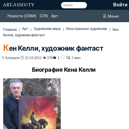
ART-ASSO
R
TY
Войти
Новости (СМИ)
СПб
Арт
☰ Меню
Арт
Художники мира
Иностранные художники
Главная
Кен
Келли, художник фантаст
К
ен Келли, художник фантаст
♡
0
✎ Блинцов ⏱ 22.04.2011 👁 376
🗨 1
⏳ 2 мин
Биография Кена Келли