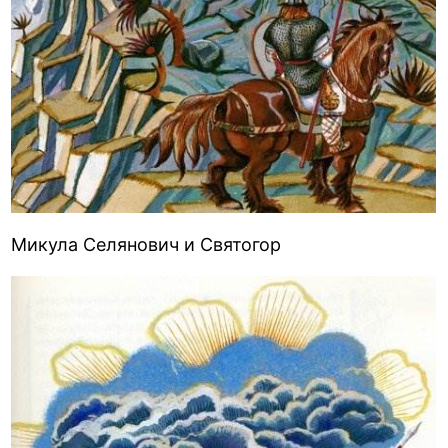
Микула Селянович и Святогор