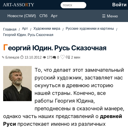
ART-ASSO
R
TY
Войти
Новости (СМИ)
СПб
Арт
☰ Меню
Арт
Художники мира
Русские художники и картины
Главная
Георгий Юдин. Русь Сказочная
Г
еоргий Юдин. Русь Сказочная
♡
0
✎ Блинцов ⏱ 13.10.2012 👁 175
🗨 0
⏳ 2 мин
То, что делает этот замечательный
русский художник, заставляет нас
окунуться в древнюю историю
нашей страны. Конечно, все
работы Георгия Юдина,
преподнесены в сказочной манере,
однако часть наших представлений о
древней
Руси
проистекает именно из различных