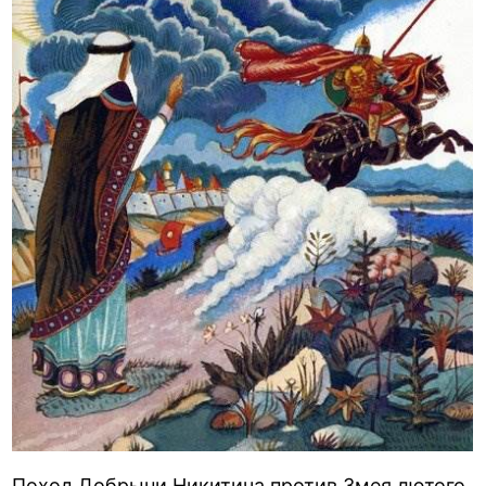
Поход Добрыни Никитича против Змея лютого