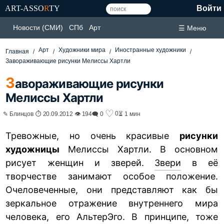
ART-ASSO
R
TY
Войти
Новости (СМИ)
СПб
Арт
☰ Меню
Арт
Художники мира
Иностранные художники
Главная
Завораживающие рисунки Мелиссы Хартли
З
авораживающие рисунки
Мелиссы Хартли
♡
0
✎ Блинцов ⏱ 20.09.2012 👁 194
🗨 0
⏳ 1 мин
Тревожные, но очень красивые
рисунки
художницы
Мелиссы Хартли. В основном
рисует женщин и зверей.
Звери
в её
творчестве занимают особое положение.
Очеловеченные, они представляют как бы
зеркальное отражение внутреннего мира
человека, его АльтерЭго. В принципе, тоже