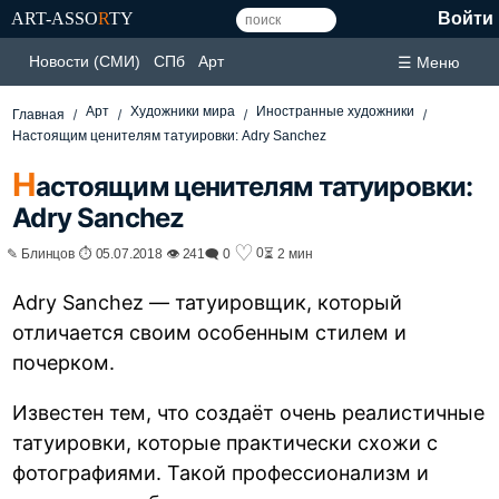
ART-ASSO
R
TY
Войти
Новости (СМИ)
СПб
Арт
☰ Меню
Арт
Художники мира
Иностранные художники
Главная
Настоящим ценителям татуировки: Adry Sanchez
Н
астоящим ценителям татуировки:
Adry Sanchez
♡
0
✎ Блинцов ⏱ 05.07.2018 👁 241
🗨 0
⏳ 2 мин
Adry Sanchez — татуировщик, который
отличается своим особенным стилем и
почерком.
Известен тем, что создаёт очень реалистичные
татуировки, которые практически схожи с
фотографиями. Такой профессионализм и