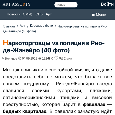
ART-ASSO
R
TY
Войти
Новости (СМИ)
СПб
Арт
☰ Меню
Арт
Красивые фото
Главная
Наркоторговцы vs полиция в Рио-
де-Жанейро (40 фото)
Н
аркоторговцы vs полиция в Рио-
де-Жанейро (40 фото)
♡
0
✎ Блинцов ⏱ 04.09.2012 👁 192
🗨 0
⏳ 2 мин
Мы так привыкли к спокойной жизни, что даже
представить себе не можем, что бывает всё
совсем по-другому. Рио-де-Жанейро всегда
славился своими курортами, пляжами,
латиноамериканскими
танцами
и высокой
преступностью, которая царит в
фавеллах —
бедных кварталах
. В фавеллах зачастую идёт