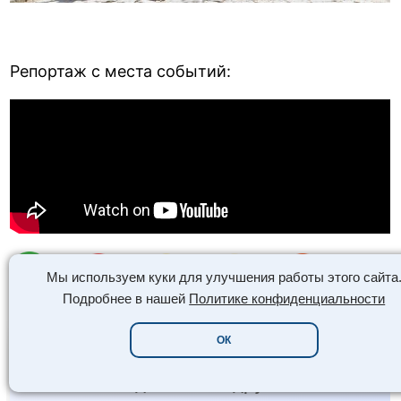
Репортаж с места событий:
0
0
0
0
0
Мы используем куки для улучшения работы этого сайта
Подробнее в нашей
Политике конфиденциальности
ОК
Не потеряйте статью! 💡 Сохраните её
или поделитесь с друзьями!