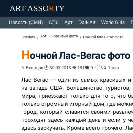
ART-ASSO
R
TY
Новости (СМИ)
СПб
Арт
Dark Art
World Girls
Арт
Красивые фото
Главная
Ночной Лас-Вегас фото
Н
очной Лас-Вегас фото
♡
0
✎ Блинцов ⏱ 30.03.2013 👁 191
🗨 0
⏳ 1 мин
Лас-Вегас — один из самых красивых и
на западе
США
. Большинство туристов,
мира, приезжают только для того, что б
только огромный игорный дом, где можно
город, который славится своими развл
проходят здесь каждый день и если у ч
здесь заскучать. Кроме всего прочего, Л