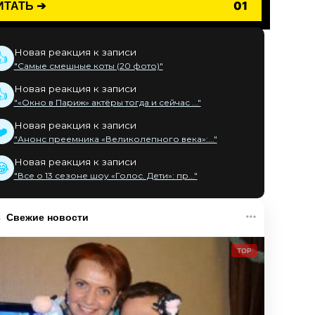
ИТАТЬ ➔
01
Новая реакция к записи
👍
"Самые смешные коты (20 фото)"
Новая реакция к записи
👍
"«Окно в Париж» актёры тогда и сейчас ..."
Новая реакция к записи
❤️
"Анонс преемника «Великолепного века»:..."
Новая реакция к записи
😂
"Все о 13 сезоне шоу «Голос. Дети»: пр..."
Свежие новости
TOP