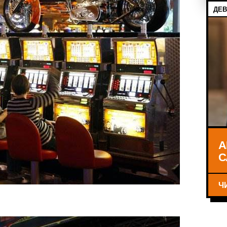
ДЕВ
А
С
Ч