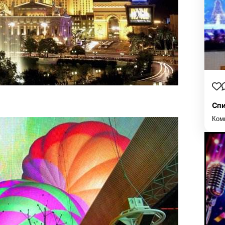
Спи
Ком