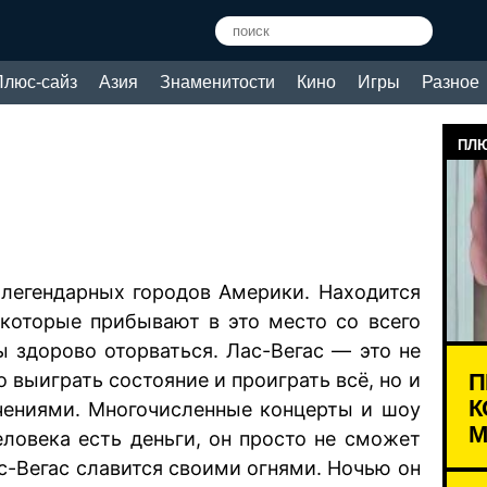
Плюс-сайз
Азия
Знаменитости
Кино
Игры
Разное
ПЛЮ
 легендарных городов Америки. Находится
 которые прибывают в это место со всего
ы здорово оторваться. Лас-Вегас — это не
П
 выиграть состояние и проиграть всё, но и
К
ечениями. Многочисленные концерты и шоу
М
еловека есть деньги, он просто не сможет
ас-Вегас славится своими огнями. Ночью он