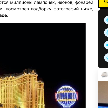
Ч
ются миллионы лампочек, неонов, фонарей
ми, посмотрев подборку фотографий ниже,
асе
.