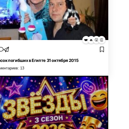
❤️
🔥
😮
👏
сок погибших в Египте 31 октября 2015
ментариев:
13