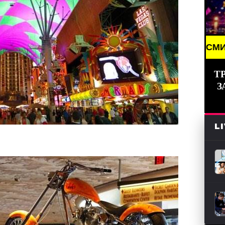
NG NEWS /// НОВОСТИ (СМИ) /// СВЕЖИЕ НОВОСТИ
Т
З
L