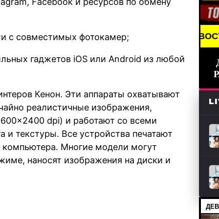
tagram, Facebook и ресурсов по обмену
НОВОСТИ (СМИ) /// СВЕЖИЕ НОВОСТИ /// BREAKIN
ати с совместимых фотокамер;
ильных гаджетов iOS или Android из любой
интеров Кенон. Эти аппараты охватывают
L
ычайно реалистичные изображения,
600×2400 dpi) и работают со всеми
 и текстуры. Все устройства печатают
т компьютера. Многие модели могут
ежиме, наносят изображения на диски и
ДЕВ