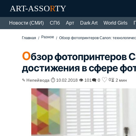
ART-ASSO
R
TY
Новости (СМИ)
СПб
Арт
Dark Art
World Girls
Разное
Главная
Обзор фотопринтеров Canon: технологичес
О
бзор фотопринтеров C
достижения в сфере фо
♡
0
✎ Непейвода ⏱ 10.02.2018 👁 101
🗨 0
⏳ 2 мин