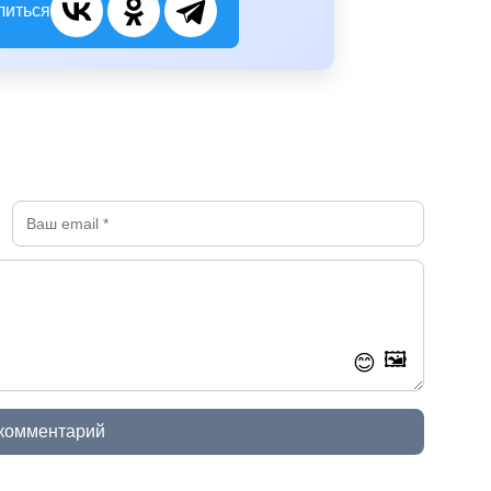
литься
🖼️
😊
 комментарий