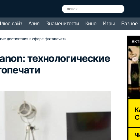
Плюс-сайз
Азия
Знаменитости
Кино
Игры
Разное
кие достижения в сфере фотопечати
АКТ
anon: технологические
топечати
К
С
Ч