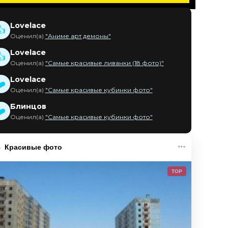
Lovelace
👍
Оценил(а)
"Аниме арт демоны"
Lovelace
👍
Оценил(а)
"Самые красивые ливанки (18 фото)"
Lovelace
❤️
Оценил(а)
"Самые красивые кубинки фото"
Блинцов
❤️
Оценил(а)
"Самые красивые кубинки фото"
Красивые фото
TOP