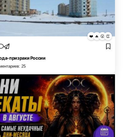
❤️
🔥
😮
👏
ода-призраки России
ментариев:
25