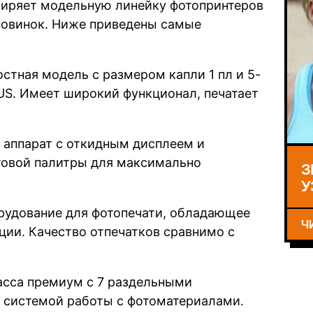
ширяет модельную линейку фотопринтеров
новинок. Ниже приведены самые
стная модель с размером капли 1 пл и 5-
US. Имеет широкий функционал, печатает
 аппарат с откидным дисплеем и
товой палитры для максимально
З
У
рудование для фотопечати, обладающее
Ч
ции. Качество отпечатков сравнимо с
асса премиум с 7 раздельными
 системой работы с фотоматериалами.