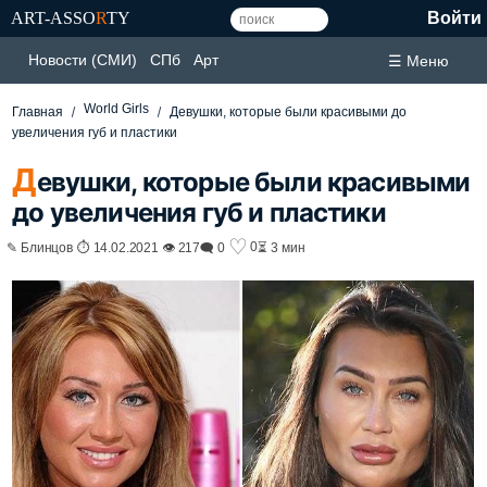
ART-ASSO
R
TY
Войти
Новости (СМИ)
СПб
Арт
☰ Меню
World Girls
Главная
Девушки, которые были красивыми до
увеличения губ и пластики
Д
евушки, которые были красивыми
до увеличения губ и пластики
♡
0
✎ Блинцов ⏱ 14.02.2021 👁 217
🗨 0
⏳ 3 мин