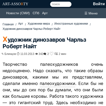
ART-ASSO
R
TY
Войти
Новости (СМИ)
СПб
Арт
☰ Меню
Арт
Художники мира
Иностранные художники
Главная
Художник динозавров Чарльз Роберт Найт
Х
удожник динозавров Чарльз
Роберт Найт
♡
0
✎ Блинцов ⏱ 11.03.2013 👁 342
🗨 2
⏳ 2 мин
Творчество палеохудожников очень
недооценено. Надо сказать, что такие образы
динозавров, какими мы их представляем,
сделали именно
палеохудожники
. Если бы не
они, мы до сих пор бы думали, что они были
как большие коровы. Работа такого художника
— это гигантский труд. Здесь необходимо не