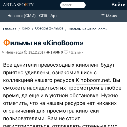
ART-ASSO
R
TY
Войти
Новости (СМИ)
СПб
Арт
☰ Меню
Кино
Обзоры фильмов
Главная
Фильмы на «KinoBoom»
Ф
ильмы на «KinoBoom»
♡
0
✎ Непейвода ⏱ 19.12.2017 👁 176
🗨 0
⏳ 2 мин
Все ценители превосходных кинолент будут
приятно удивлены, ознакомившись с
коллекцией нашего ресурса
Kinoboom.net
. Вы
сможете насладиться их просмотром в любое
время, да еще и в уютной обстановке. Нужно
отметить, что на нашем ресурсе нет никаких
ограничений для просмотра кинотеки
пользователями. Вам не стоит
регистрироваться, отправлять странные смс