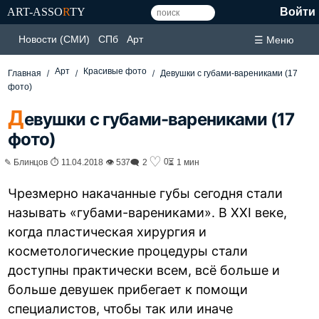
ART-ASSO
R
TY
Войти
Новости (СМИ)
СПб
Арт
☰ Меню
Арт
Красивые фото
Главная
Девушки с губами-варениками (17
фото)
Д
евушки с губами-варениками (17
фото)
♡
0
✎ Блинцов ⏱ 11.04.2018 👁 537
🗨 2
⏳ 1 мин
Чрезмерно накачанные губы сегодня стали
называть «губами-варениками». В XXI веке,
когда пластическая хирургия и
косметологические процедуры стали
доступны практически всем, всё больше и
больше девушек прибегает к помощи
специалистов, чтобы так или иначе