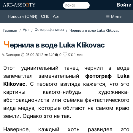
ART-ASSO
R
TY
Войти
Новости (СМИ)
СПб
Арт
☰ Меню
Арт
Фотографы мира
Главная
Чернила в воде Luka Klikovac
Ч
ернила в воде Luka Klikovac
♡
0
✎ Блинцов ⏱ 25.09.2012 👁 149
🗨 0
⏳ 1 мин
Этот удивительный танец чернил в воде
запечатлел замечательный
фотограф Luka
Klikovac
. С первого взгляда кажется, что это
картины какого-нибудь художника-
абстракциониста или съёмка фантастического
вида медуз, которые обитают на самом краю
земли. Однако это не так.
Наверное, каждый хоть развидел это