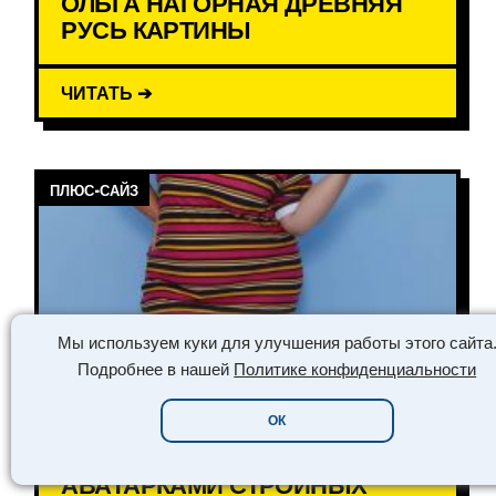
ОЛЬГА НАГОРНАЯ ДРЕВНЯЯ
РУСЬ КАРТИНЫ
ЧИТАТЬ ➔
ПЛЮС-САЙЗ
Мы используем куки для улучшения работы этого сайта
Подробнее в нашей
Политике конфиденциальности
ОК
ПОЧЕМУ ПЫШНОТЕЛЫЕ
ДЕВУШКИ ПРЯЧУТСЯ ЗА
АВАТАРКАМИ СТРОЙНЫХ