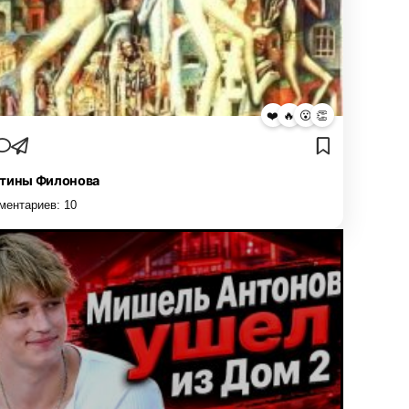
❤️
🔥
😮
👏
тины Филонова
ментариев:
10