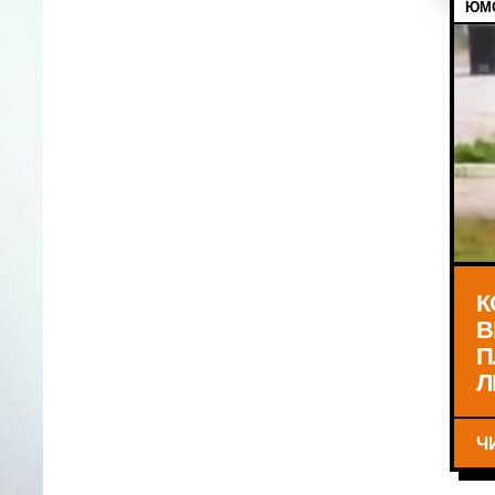
ЮМО
К
В
П
Л
Ч