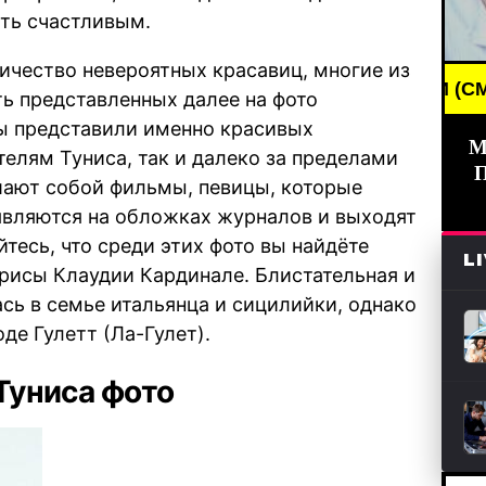
ыть счастливым.
личество невероятных красавиц, многие из
AKING NEWS /// НОВОСТИ (СМИ) /// СВЕЖИЕ НОВО
ть представленных далее на фото
мы представили именно красивых
М
телям Туниса, так и далеко за пределами
шают собой фильмы, певицы, которые
являются на обложках журналов и выходят
тесь, что среди этих фото вы найдёте
L
рисы Клаудии Кардинале. Блистательная и
сь в семье итальянца и сицилийки, однако
оде Гулетт (Ла-Гулет).
Туниса фото