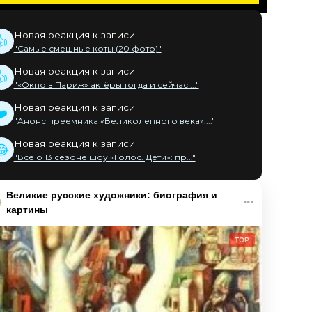
Новая реакция к записи
👍
"Самые смешные коты (20 фото)"
Новая реакция к записи
👍
"«Окно в Париж» актёры тогда и сейчас ..."
Новая реакция к записи
❤️
"Анонс преемника «Великолепного века»:..."
Новая реакция к записи
😂
"Все о 13 сезоне шоу «Голос. Дети»: пр..."
Великие русские художники: биография и
картины
TOP