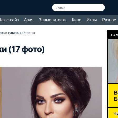
Плюс-сайз
Азия
Знаменитости
Кино
Игры
Разное
вые туниски (17 фото)
САМ
и (17 фото)
В
Б
Ч