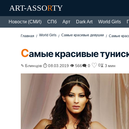
ART-ASSO
R
TY
Новости (СМИ)
СПб
Арт
Dark Art
World Girls
World Girls
Самые красивые девушки
Главная
Самые краси
С
амые красивые туниск
♡
0
✎ Блинцов ⏱ 08.03.2019 👁 566
🗨 0
⏳ 3 мин