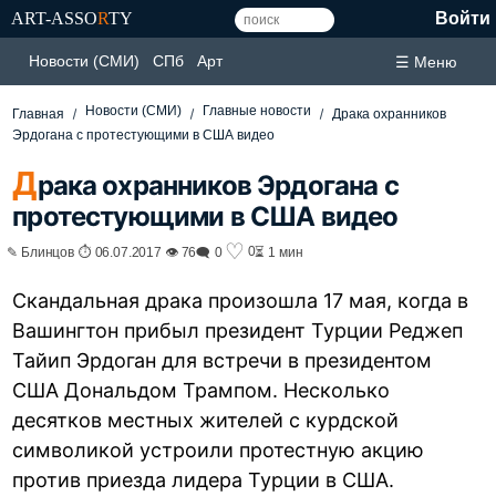
ART-ASSO
R
TY
Войти
Новости (СМИ)
СПб
Арт
☰ Меню
Новости (СМИ)
Главные новости
Главная
Драка охранников
Эрдогана с протестующими в США видео
Д
рака охранников Эрдогана с
протестующими в США видео
♡
0
✎ Блинцов ⏱ 06.07.2017 👁 76
🗨 0
⏳ 1 мин
Скандальная драка произошла 17 мая, когда в
Вашингтон прибыл президент Турции Реджеп
Тайип Эрдоган для встречи в президентом
США Дональдом Трампом. Несколько
десятков местных жителей с курдской
символикой устроили протестную акцию
против приезда лидера Турции в США.