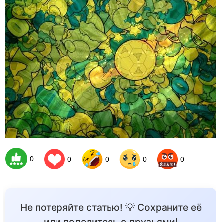
0
0
0
0
0
Не потеряйте статью! 💡 Сохраните её
или поделитесь с друзьями!