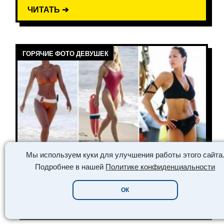
ЧИТАТЬ ➔
ГОРЯЧИЕ ФОТО ДЕВУШЕК
Мы используем куки для улучшения работы этого сайта
ИЗВЕСТНЫЕ АКТРИСЫ МИРА
Подробнее в нашей
Политике конфиденциальности
В КУПАЛЬНИКАХ (35 ФОТО)
ОК
ЧИТАТЬ ➔