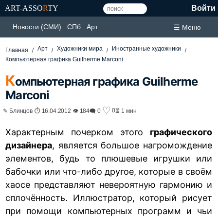
ART-ASSO
R
TY
Войти
Новости (СМИ)
СПб
Арт
☰ Меню
Арт
Художники мира
Иностранные художники
Главная
Компьютерная графика Guilherme Marconi
К
омпьютерная графика Guilherme
Marconi
♡
0
✎ Блинцов ⏱ 16.04.2012 👁 184
🗨 0
⏳ 1 мин
Характерным почерком этого
графического
дизайнера
, является большое нагромождение
элементов, будь то плюшевые игрушки или
бабочки или что-либо другое, которые в своём
хаосе представляют невероятную гармонию и
сплочённость. Иллюстратор, который рисует
при помощи компьютерных программ и чьи