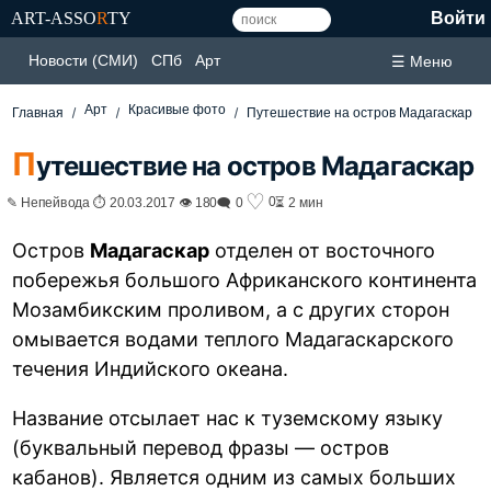
ART-ASSO
R
TY
Войти
Новости (СМИ)
СПб
Арт
☰ Меню
Арт
Красивые фото
Главная
Путешествие на остров Мадагаскар
П
утешествие на остров Мадагаскар
♡
0
✎ Непейвода ⏱ 20.03.2017 👁 180
🗨 0
⏳ 2 мин
Остров
Мадагаскар
отделен от восточного
побережья большого Африканского континента
Мозамбикским проливом, а с других сторон
омывается водами теплого Мадагаскарского
течения Индийского океана.
Название отсылает нас к туземскому языку
(буквальный перевод фразы — остров
кабанов). Является одним из самых больших