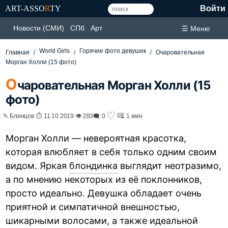
ART-ASSO
R
TY
Войти
Новости (СМИ)
СПб
Арт
☰ Меню
World Girls
Горячие фото девушек
Главная
Очаровательная
Морган Холли (15 фото)
О
чаровательная Морган Холли (15
фото)
♡
0
✎ Блинцов ⏱ 11.10.2019 👁 283
🗨 0
⏳ 1 мин
Морган Холли — невероятная красотка,
которая влюбляет в себя только одним своим
видом. Яркая
блондинка
выглядит неотразимо,
а по мнению некоторых из её поклонников,
просто идеально. Девушка обладает очень
приятной и симпатичной внешностью,
шикарными волосами, а также идеальной