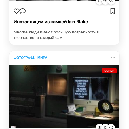
👏
🌟
😮
Инсталляции из камней Iain Blake
Многие люди имеют большую потребность в
творчестве, и каждый сам…
ФОТОГРАФЫ МИРА
SUPER
🌟
👏
😮