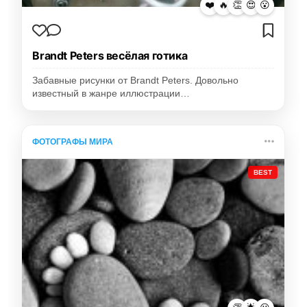
❤️
🔥
👏
😍
😮
Brandt Peters весёлая готика
Забавные рисунки от Brandt Peters. Довольно
известный в жанре иллюстрации…
ФОТОГРАФЫ МИРА
BEST