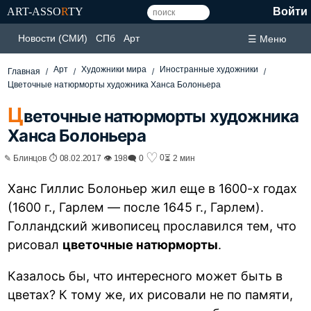
ART-ASSO
R
TY
Войти
Новости (СМИ)
СПб
Арт
☰ Меню
Арт
Художники мира
Иностранные художники
Главная
Цветочные натюрморты художника Ханса Болоньера
Ц
веточные натюрморты художника
Ханса Болоньера
♡
0
✎ Блинцов ⏱ 08.02.2017 👁 198
🗨 0
⏳ 2 мин
Ханс Гиллис Болоньер жил еще в 1600-х годах
(1600 г., Гарлем — после 1645 г., Гарлем).
Голландский живописец прославился тем, что
рисовал
цветочные натюрморты
.
Казалось бы, что интересного может быть в
цветах? К тому же, их рисовали не по памяти,