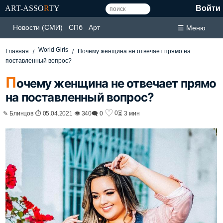
ART-ASSO
R
TY
Войти
Новости (СМИ)
СПб
Арт
☰ Меню
World Girls
Главная
Почему женщина не отвечает прямо на
поставленный вопрос?
П
очему женщина не отвечает прямо
на поставленный вопрос?
♡
0
✎ Блинцов ⏱ 05.04.2021 👁 340
🗨 0
⏳ 3 мин