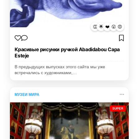
👏
🌟
❤️
😮
😍
Красивые рисунки ручкой Abadidabou Сара
Esteje
В предыдущих выпусках этого сайта мы уже
встречались с художниками,…
МУЗЕИ МИРА
SUPER