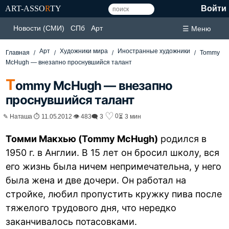
ART-ASSO
R
TY
Войти
Новости (СМИ)
СПб
Арт
☰ Меню
Арт
Художники мира
Иностранные художники
Главная
Tommy
McHugh — внезапно проснувшийся талант
T
ommy McHugh — внезапно
проснувшийся талант
♡
0
✎ Наташа ⏱ 11.05.2012 👁 483
🗨 3
⏳ 3 мин
Томми Макхью (Tommy McHugh)
родился в
1950 г. в Англии. В 15 лет он бросил школу, вся
его жизнь была ничем непримечательна, у него
была жена и две дочери. Он работал на
стройке, любил пропустить кружку пива после
тяжелого трудового дня, что нередко
заканчивалось потасовками.