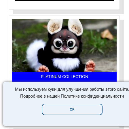
PLATINUM COLLECTION
Мы используем куки для улучшения работы этого сайта
ГРАФ SANTANIEL ИГРУШКИ
Подробнее в нашей
Политике конфиденциальности
МИЛЫЕ И ТРОГАТЕЛЬНЫЕ
ОК
ЧИТАТЬ СЕЙЧАС