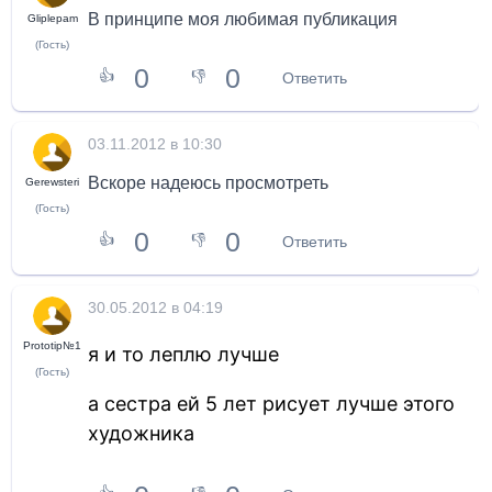
В принципе моя любимая публикация
Gliplepam
(Гость)
0
0
👍
👎
Ответить
03.11.2012 в 10:30
Вскоре надеюсь просмотреть
Gerewsteri
(Гость)
0
0
👍
👎
Ответить
30.05.2012 в 04:19
Prototip№1
я и то леплю лучше
(Гость)
а сестра ей 5 лет рисует лучше этого
художника