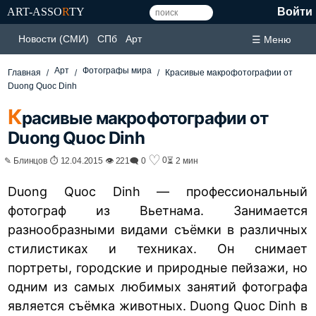
ART-ASSO
R
TY
Войти
Новости (СМИ)
СПб
Арт
☰ Меню
Арт
Фотографы мира
Главная
Красивые макрофотографии от
Duong Quoc Dinh
К
расивые макрофотографии от
Duong Quoc Dinh
♡
0
✎ Блинцов ⏱ 12.04.2015 👁 221
🗨 0
⏳ 2 мин
Duong Quoc Dinh — профессиональный
фотограф из Вьетнама. Занимается
разнообразными видами съёмки в различных
стилистиках и техниках. Он снимает
портреты, городские и природные пейзажи, но
одним из самых любимых занятий фотографа
является съёмка животных. Duong Quoc Dinh в