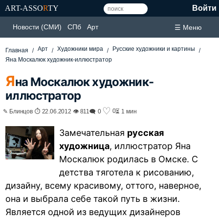
ART-ASSO
R
TY
Войти
Новости (СМИ)
СПб
Арт
☰ Меню
Арт
Художники мира
Русские художники и картины
Главная
Яна Москалюк художник-иллюстратор
Я
на Москалюк художник-
иллюстратор
♡
0
✎ Блинцов ⏱ 22.06.2012 👁 811
🗨 0
⏳ 1 мин
Замечательная
русская
художница
, иллюстратор Яна
Москалюк родилась в Омске. С
детства тяготела к рисованию,
дизайну, всему красивому, оттого, наверное,
она и выбрала себе такой путь в жизни.
Является одной из ведущих дизайнеров