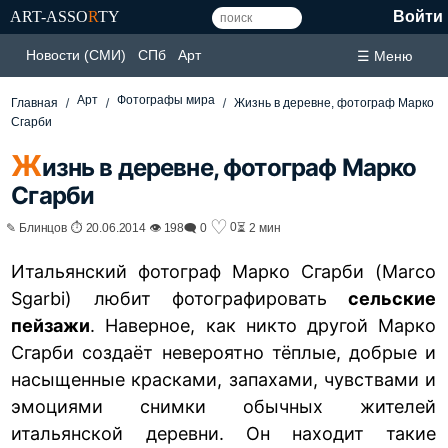
ART-ASSO
R
TY
Войти
Новости (СМИ)
СПб
Арт
☰ Меню
Арт
Фотографы мира
Главная
Жизнь в деревне, фотограф Марко
Сгарби
Ж
изнь в деревне, фотограф Марко
Сгарби
♡
0
✎ Блинцов ⏱ 20.06.2014 👁 198
🗨 0
⏳ 2 мин
Итальянский фотограф Марко Сгарби (Marco
Sgarbi) любит фотографировать
сельские
пейзажи
. Наверное, как никто другой Марко
Сгарби создаёт невероятно тёплые, добрые и
насыщенные красками, запахами, чувствами и
эмоциями снимки обычных жителей
итальянской
деревни
. Он находит такие