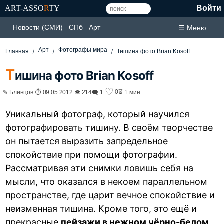
ART-ASSO
R
TY
Войти
Новости (СМИ)
СПб
Арт
☰ Меню
Арт
Фотографы мира
Главная
Тишина фото Brian Kosoff
Т
ишина фото Brian Kosoff
♡
0
✎ Блинцов ⏱ 09.05.2012 👁 214
🗨 1
⏳ 1 мин
Уникальный фотограф, который научился
фотографировать тишину. В своём творчестве
он пытается выразить запредельное
спокойствие при помощи фотографии.
Рассматривая эти снимки ловишь себя на
мысли, что оказался в некоем параллельном
пространстве, где царит вечное спокойствие и
неизменная тишина. Кроме того, это ещё и
прекрасные
пейзажи в нежном чёрно-белом