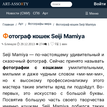
ART-ASSO
R
TY
Войти
Новости (СМИ)
СПб
Арт
☰ Меню
Арт
Фотографы мира
Главная
Фотограф кошек Seiji Mamiya
Ф
отограф кошек Seiji Mamiya
♡
0
✎ Блинцов ⏱ 29.12.2013 👁 274
🗨 1
⏳ 1 мин
Seiji Mamiya — по-настоящему удивительный и
сказочный фотограф. Сейчас принято называть
фотографии с кошками
умилительными,
милыми и даже чудным словом «ми-ми-ми»,
но к высокому профессионализму этого
мастера такие эпитеты вряд ли подойдут. Во-
первых, это искусство с большой буквы.
Посвятив большую часть своего творчества
именно кошкам, Seiji Mamiya добился таких