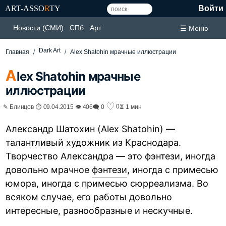
ART-ASSO
R
TY
Войти
Новости (СМИ)
СПб
Арт
☰ Меню
Dark Art
Главная
Alex Shatohin мрачные иллюстрации
A
lex Shatohin мрачные
иллюстрации
♡
0
✎ Блинцов ⏱ 09.04.2015 👁 406
🗨 0
⏳ 1 мин
Александр Шатохин (Alex Shatohin) —
талантливый художник из Краснодара.
Творчество Александра — это фэнтези, иногда
довольно мрачное
фэнтези
, иногда с примесью
юмора, иногда с примесью сюрреализма. Во
всяком случае, его работы довольно
интересные, разнообразные и нескучные.