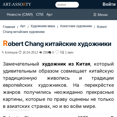
ART-ASSO
R
TY
Войти
Новости (СМИ)
СПб
Арт
☰ Меню
Арт
Художники мира
Азиатские художники
Главная
Robert
Chang китайские художники
R
obert Chang китайские художники
♡
0
✎ Блинцов ⏱ 16.04.2012 👁 238
🗨 0
⏳ 1 мин
Замечательный
художник из Китая
, который
удивительным образом совмещает китайскую
традиционную живопись и традиции
европейских художников. На перекрёстке
жанров получились неожиданно прекрасные
картины, которые по праву оценены не только
в
азиатских
странах, но и во всём мире.