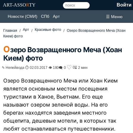
ART-ASSO
R
TY
Войти
Новости (СМИ)
СПб
Арт
☰ Меню
Арт
Красивые фото
Главная
Озеро Возвращенного Меча (Хоан
Кием) фото
О
зеро Возвращенного Меча (Хоан
Кием) фото
♡
0
✎ Непейвода ⏱ 02.03.2017 👁 180
🗨 0
⏳ 2 мин
Озеро Возвращенного Меча или Хоан Кием
является основным местом посещения
туристами в Ханое, Вьетнам. Его еще
называют озером зеленой воды. На его
берегах находятся заведения местного
общепита, дешевые мотели, в которых так
любят останавливаться путешественники.