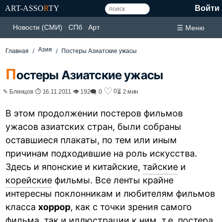
ART-ASSO
R
TY
Войти
Новости (СМИ)
СПб
Арт
☰ Меню
Азия
Главная
Постеры Азиатские ужасы
П
остеры Азиатские ужасы
♡
0
✎ Блинцов ⏱ 16.11.2011 👁 192
🗨 0
⏳ 2 мин
В этом продолжении постеров фильмов
ужасов азиатских стран, были собраны
оставшиеся плакаты, по тем или иным
причинам подходившие на роль искусства.
Здесь и японские и китайские,
тайские
и
корейские
фильмы. Все ленты крайне
интересны поклонникам и любителям фильмов
класса
хоррор
, как с точки зрения самого
фильма, так и иллюстрации к ним, т.е. постера