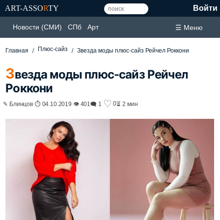
ART-ASSO
R
TY
Войти
Новости (СМИ)
СПб
Арт
☰ Меню
Плюс-сайз
Главная
Звезда моды плюс-сайз Рейчел Роккони
З
везда моды плюс-сайз Рейчел
Роккони
♡
0
✎ Блинцов ⏱ 04.10.2019 👁 401
🗨 1
⏳ 2 мин