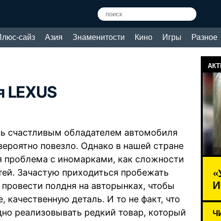
Плюс-сайз
Азия
Знаменитости
Кино
Игры
Разное
АКТ
я LEXUS
сь счастливым обладателем автомобиля
вероятно повезло. Однако в нашей стране
я проблема с иномарками, как сложности
«
стей. Зачастую приходиться пробежать
И
 провести полдня на авторынках, чтобы
, качественную деталь. И то не факт, что
одно реализовывать редкий товар, который
Ч