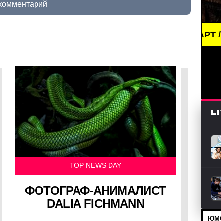
 комментарий
BREAKING NEWS /// АРТ /// ПИСАТЕ
L
TOP NEWS DAY
ФОТОГРАФ-АНИМАЛИСТ
DALIA FICHMANN
ЮМО