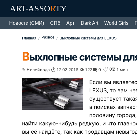
ART-ASSO
R
TY
Новости (СМИ)
СПб
Арт
Dark Art
World Girls
Разное
Главная
Выхлопные системы для LEXUS
В
ыхлопные системы дл
♡
0
✎ Непейвода ⏱ 12.02.2016 👁 122
🗨 0
⏳ 1 мин
Если вы являете
LEXUS, то вам не
существует така
в поисках запча
половину города,
найти какую-нибудь редкую, и что главное
вы её найдёте, так как продавцам невыг