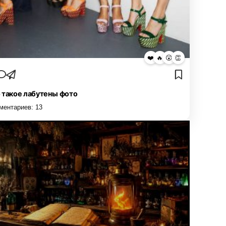
❤️
🔥
😮
👏
 такое лабутены фото
ментариев:
13