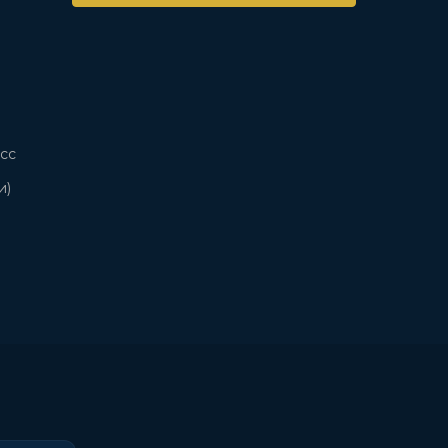
сс
и)