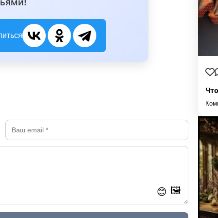
ьями!
литься
Что
Ком
🖼️
😊