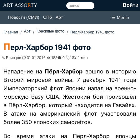
ART-ASSO
R
TY
Войти
Новости (СМИ)
СПб
Арт
☰ Меню
Арт
Красивые фото
Главная
Перл-Харбор 1941 фото
П
ерл-Харбор 1941 фото
♡
0
✎ Блинцов ⏱ 31.01.2016 👁 188
🗨 0
⏳ 1 мин
Нападение на
Пёрл-Харбор
вошло в историю
Второй мировой войны. 7 декабря 1941 года
Императорский флот Японии напал на военно-
морскую базу США. Жестокий бой произошёл
в Пёрл-Харбор, который находится на Гавайях.
В атаке на американский флот участвовали
более 350 японских самолётов.
Во время атаки на Пёрл-Харбор японцы