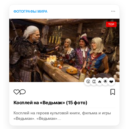
ФОТОГРАФЫ МИРА
TOP
😮
👏
🔥
🌟
❤️
Косплей на «Ведьмак» (15 фото)
Косплей на героев культовой книги, фильма и игры
«Ведьмак». «Ведьмак»…