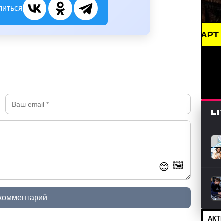
литься
BREAKING NEWS /// АРТ /// ПИСАТЕ
L
🖼️
😊
 комментарий
АКТ