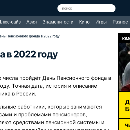
Плюс-сайз
Азия
Знаменитости
Кино
Игры
Разное
ень Пенсионного фонда в 2022 году
ЮМО
а в 2022 году
о числа пройдёт День Пенсионного фонда в
оду. Точная дата, история и описание
ника в России.
Д
льные работники, которые занимаются
Б
сами и проблемами пенсионеров,
ляют средствами пенсионной системы и
Ч