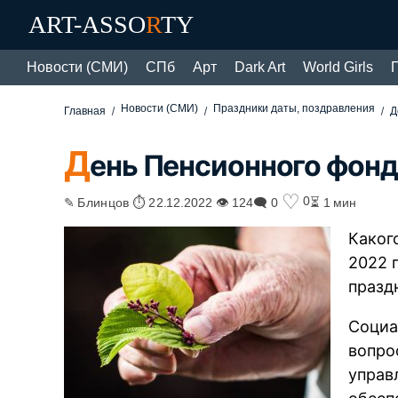
ART-ASSO
R
TY
Новости (СМИ)
СПб
Арт
Dark Art
World Girls
Новости (СМИ)
Праздники даты, поздравления
Главная
Д
Д
ень Пенсионного фонд
♡
0
✎ Блинцов ⏱ 22.12.2022 👁 124
🗨 0
⏳ 1 мин
Каког
2022 г
празд
Социа
вопро
управ