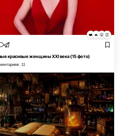
❤️
🔥
😮
👏
ые красивые женщины XXI века (15 фото)
ментариев:
11