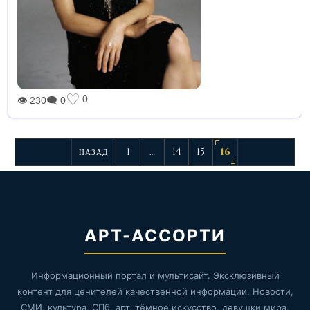
♡
0
👁 230
🗨 0
1
…
14
15
16
НАЗАД
АРТ-АССОРТИ
Информационный портал и мультисайт. Эксклюзивный
контент для ценителей качественной информации. Новости,
СМИ, культура, СПб, арт, тёмное искусство, девушки мира,