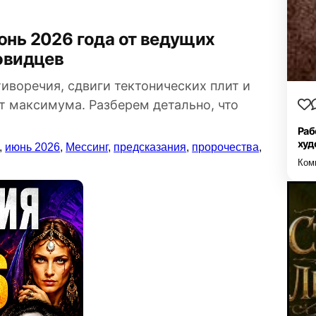
овидцев
воречия, сдвиги тектонических плит и
 максимума. Разберем детально, что
Раб
худ
,
июнь 2026
,
Мессинг
,
предсказания
,
пророчества
,
Ком