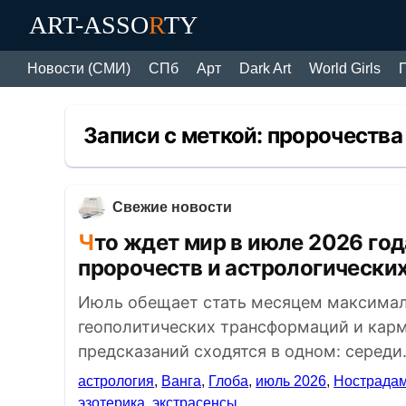
ART-ASSO
R
TY
Новости (СМИ)
СПб
Арт
Dark Art
World Girls
Записи с меткой:
пророчества
Свежие новости
Что ждет мир в июле 2026 года: глобальный разбор
пророчеств и астрологически
Июль обещает стать месяцем максимал
геополитических трансформаций и кар
предсказаний сходятся в одном: середи.
астрология
,
Ванга
,
Глоба
,
июль 2026
,
Нострада
эзотерика
,
экстрасенсы