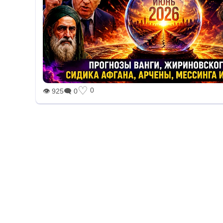
BREAKING
♡
0
👁 925
🗨 0