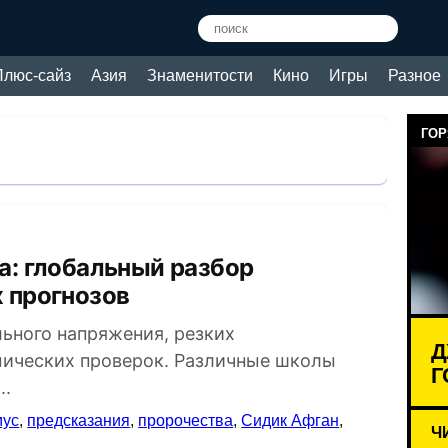
Плюс-сайз
Азия
Знаменитости
Кино
Игры
Разное
ГОР
х прогнозов
ьного напряжения, резких
Д
мических проверок. Различные школы
Г
..
мус
,
предсказания
,
пророчества
,
Сидик Афган
,
Ч