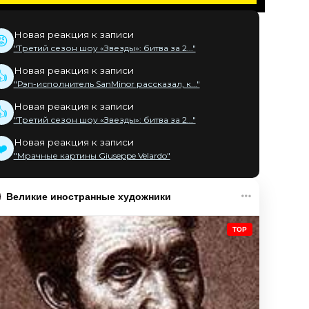
Новая реакция к записи
😡
"Третий сезон шоу «Звезды»: битва за 2..."
Новая реакция к записи
👍
"Рэп-исполнитель SanMinor рассказал, к..."
Новая реакция к записи
👍
"Третий сезон шоу «Звезды»: битва за 2..."
Новая реакция к записи
❤️
"Мрачные картины Giuseppe Velardo"
Великие иностранные художники
TOP