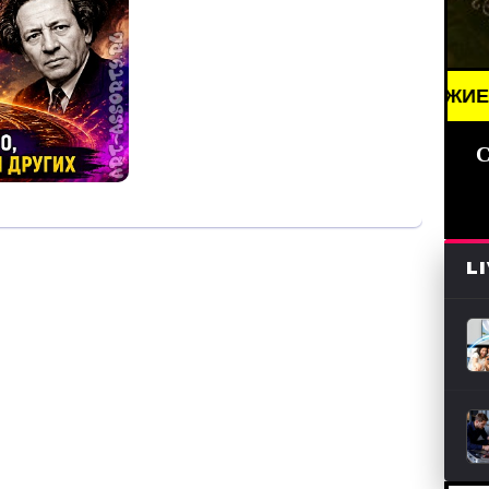
 NEWS /// НОВОСТИ (СМИ) /// СВЕЖИЕ НОВОСТИ /
С
L