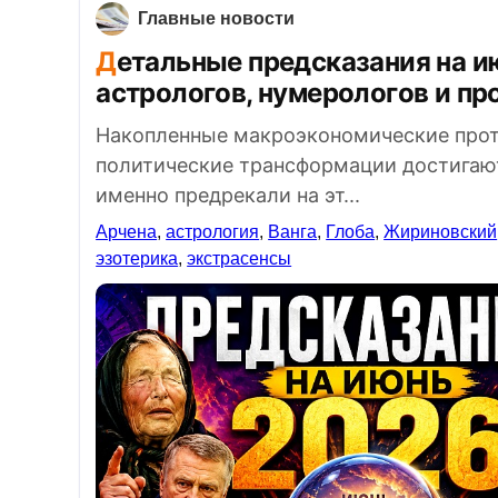
Главные новости
Детальные предсказания на июнь 2026 года от ведущих
астрологов, нумерологов и пр
Накопленные макроэкономические проти
политические трансформации достигают
именно предрекали на эт...
Арчена
,
астрология
,
Ванга
,
Глоба
,
Жириновский
эзотерика
,
экстрасенсы