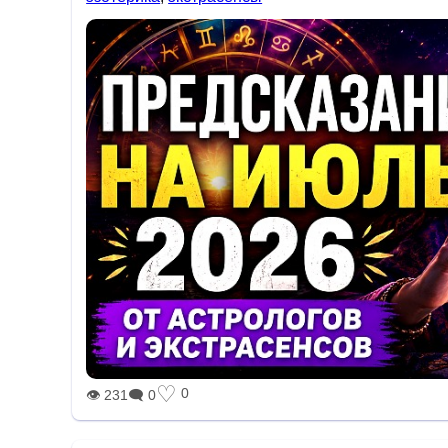
♡
0
👁 231
🗨 0