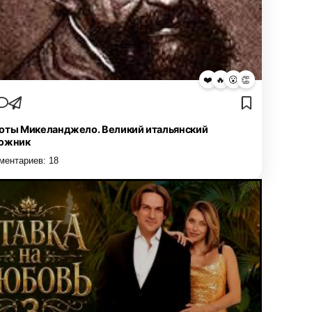
❤️
🔥
😮
👏
оты Микеланджело. Великий итальянский
ожник
ментариев:
18