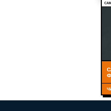
САМ
С
Ф
Ч