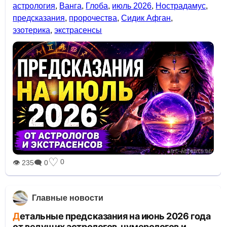
астрология
,
Ванга
,
Глоба
,
июль 2026
,
Нострадамус
,
предсказания
,
пророчества
,
Сидик Афган
,
эзотерика
,
экстрасенсы
♡
0
👁 235
🗨 0
Главные новости
Детальные предсказания на июнь 2026 года
от ведущих астрологов, нумерологов и