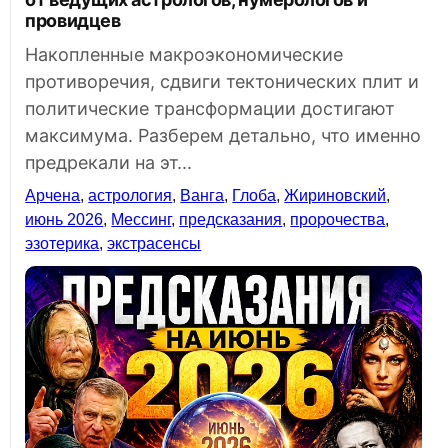
провидцев
Накопленные макроэкономические
противоречия, сдвиги тектонических плит и
политические трансформации достигают
максимума. Разберем детально, что именно
предрекали на эт...
Арчена
,
астрология
,
Ванга
,
Глоба
,
Жириновский
,
июнь 2026
,
Мессинг
,
предсказания
,
пророчества
,
эзотерика
,
экстрасенсы