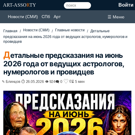
ART-ASSO
R
TY
Войти
Новости (СМИ)
СПб
Арт
☰ Меню
Новости (СМИ)
Главные новости
Главная
Детальные
предсказания на июнь 2026 года от ведущих астрологов, нумерологов и
провидцев
Д
етальные предсказания на июнь
2026 года от ведущих астрологов,
нумерологов и провидцев
♡
0
✎ Блинцов ⏱ 26.05.2026 👁 924
🗨 0
⏳ 5 мин