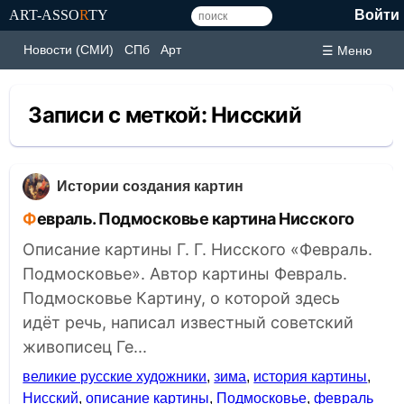
ART-ASSO
R
TY
Войти
Новости (СМИ)
СПб
Арт
☰ Меню
Записи с меткой:
Нисский
Истории создания картин
Февраль. Подмосковье картина Нисского
Описание картины Г. Г. Нисского «Февраль.
Подмосковье». Автор картины Февраль.
Подмосковье Картину, о которой здесь
идёт речь, написал известный советский
живописец Ге...
великие русские художники
,
зима
,
история картины
,
Нисский
,
описание картины
,
Подмосковье
,
февраль