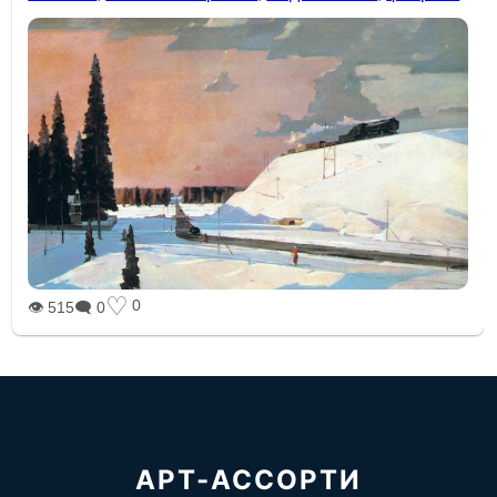
♡
0
👁 515
🗨 0
АРТ-АССОРТИ