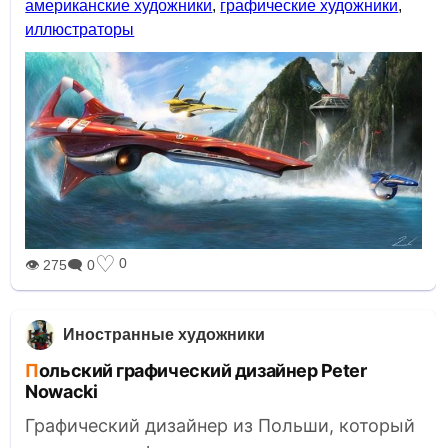
американские художники
,
графические художники
,
иллюстраторы
♡
0
👁 275
🗨 0
Иностранные художники
Польский графический дизайнер Peter
Nowacki
Графический дизайнер из Польши, который