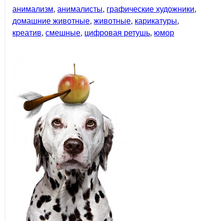
анимализм
,
анималисты
,
графические художники
,
домашние животные
,
животные
,
карикатуры
,
креатив
,
смешные
,
цифровая ретушь
,
юмор