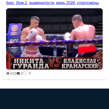
бокс
,
Дом-2
,
знаменитости
,
июнь 2026
,
спортсмены
♡
0
👁 523
🗨 0