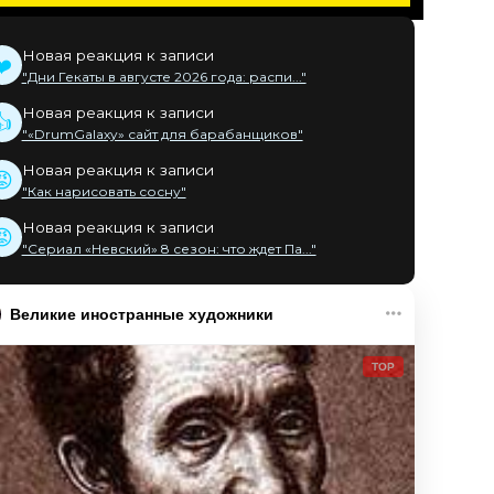
Новая реакция к записи
❤️
"Дни Гекаты в августе 2026 года: распи..."
Новая реакция к записи
👍
"«DrumGalaxy» сайт для барабанщиков"
Новая реакция к записи
😡
"Как нарисовать сосну"
Новая реакция к записи
😡
"Сериал «Невский» 8 сезон: что ждет Па..."
Великие иностранные художники
TOP