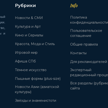
Info
Рубрики
ный
Политика
Новости & СМИ
ии.
конфиденциальност
Культура и Арт
во,
Пользовательское
ы и
Кино и Сериалы
соглашение
Красота, Мода и Стиль
Общие правила
Игровой мир
Контакты
Афиша СПб
Для рекламодателей
Тёмное искусство
Экспертный
редакционный проце
Пышные формы (plus-size)
Все разделы (рубрик
Новости Азии (азиатской
сайта
культуры)
Звёзды и знаменистоти