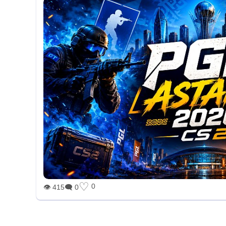
♡
0
👁 415
🗨 0