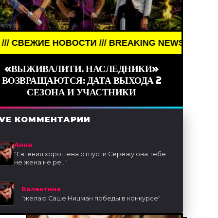
Е НОВОСТИ /// BREAKING NEWS /// НОВОСТИ (СМИ
«ВЫЖИВАЛИТИ. НАСЛЕДНИКИ»
ВОЗВРАЩАЮТСЯ: ДАТА ВЫХОДА 2
СЕЗОНА И УЧАСТНИКИ
IVE КОММЕНТАРИИ
Анна
"
Евгения хорошева отпусти Серёжу она тебе
не жена не ре...
"
Валентина
"
желаю Саше Ницман победы в конкурсе
"