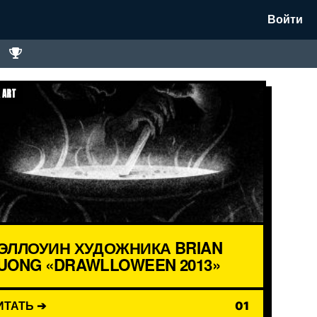
Войти
 ART
ЭЛЛОУИН ХУДОЖНИКА BRIAN
UONG «DRAWLLOWEEN 2013»
ИТАТЬ ➔
01