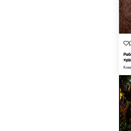
Раб
худ
Ком