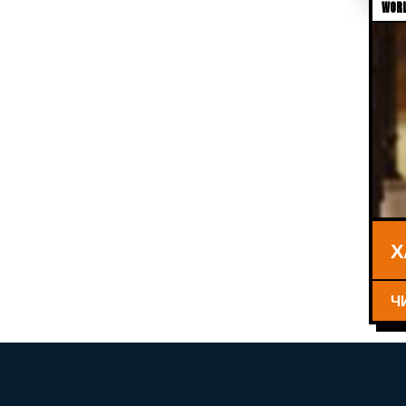
WORL
Х
Ч