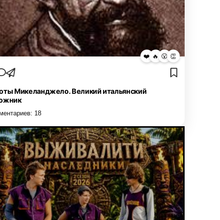
❤️
🔥
😮
👏
оты Микеланджело. Великий итальянский
ожник
ментариев:
18