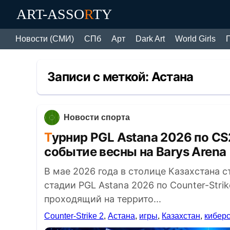
ART-ASSO
R
TY
Новости (СМИ)
СПб
Арт
Dark Art
World Girls
Записи с меткой:
Астана
Новости спорта
Турнир PGL Astana 2026 по CS2: Главное киберспортивное
событие весны на Barys Arena
В мае 2026 года в столице Казахстана 
стадии PGL Astana 2026 по Counter-Stri
проходящий на террито...
Counter-Strike 2
,
Астана
,
игры
,
Казахстан
,
киберс