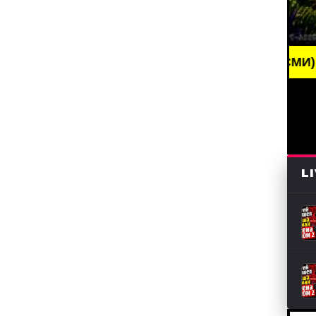
BREAKING NEWS /// НОВОСТИ (СМИ) /// СВЕЖИ
L