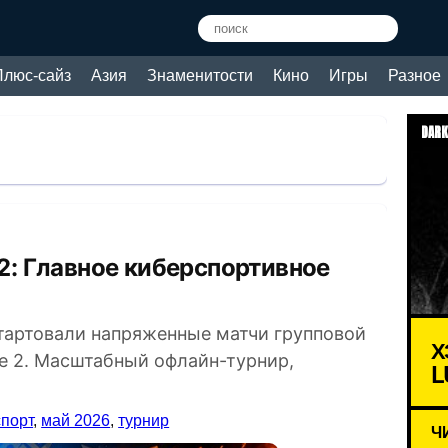
Плюс-сайз
Азия
Знаменитости
Кино
Игры
Разное
DARK
стартовали напряженные матчи групповой
Х
ke 2. Масштабный офлайн-турнир,
L
порт
,
май 2026
,
турнир
Ч