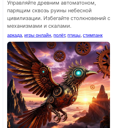
Управляйте древним автоматоном,
парящим сквозь руины небесной
цивилизации. Избегайте столкновений с
механизмами и скалами.
аркада
,
игры онлайн
,
полёт
,
птицы
,
стимпанк