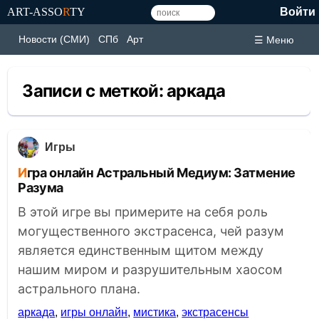
ART-ASSO
R
TY
Войти
Новости (СМИ)
СПб
Арт
☰ Меню
Записи с меткой:
аркада
Игры
Игра онлайн Астральный Медиум: Затмение
Разума
В этой игре вы примерите на себя роль
могущественного экстрасенса, чей разум
является единственным щитом между
нашим миром и разрушительным хаосом
астрального плана.
аркада
,
игры онлайн
,
мистика
,
экстрасенсы