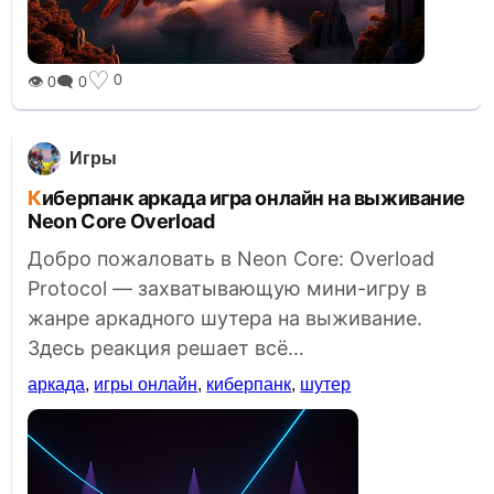
♡
0
👁 0
🗨 0
Игры
Киберпанк аркада игра онлайн на выживание
Neon Core Overload
Добро пожаловать в Neon Core: Overload
Protocol — захватывающую мини-игру в
жанре аркадного шутера на выживание.
Здесь реакция решает всё…
аркада
,
игры онлайн
,
киберпанк
,
шутер